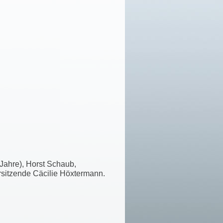
 Jahre), Horst Schaub,
Vorsitzende Cäcilie Höxtermann.