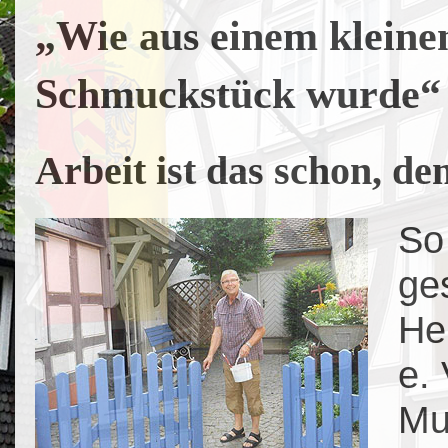
„Wie aus einem klein
Schmuckstück wurde“
Arbeit ist das schon, de
So 
ge
He
e.
Mu